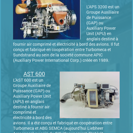
L’APS 3200 est un
Groupe Auxiliaire
de Puissance
(GAP) ou
Auxiliary Power
Unit (APU) en
anglais destiné à
fournir air comprimé et électricité à bord des avions. Il fut
conçu et fabriqué en coopération entre Turbomeca et
Sundstrand au sein de la société commune APIC
(Auxiliary Power International Corp.) créée en 1989.
AST 600
L’AST 600 est un
Groupe Auxiliaire de
Puissance (GAP) ou
Auxiliary Power Unit
(APU) en anglais
destiné à fournir air
comprimé et
électricité à bord des
avions. Il a été conçu et fabriqué en coopération entre
Turbomeca et ABG SEMCA (aujourd’hui Liebheer