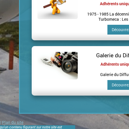
Adhérents uniq
1975 - 1985 La décenni
Turbomeca : Les 
Découvre
Galerie du Di
Adhérents uni
Galerie du Diff
Découvre
e
|
Plan du site
u'un contenu figurant sur notre site est