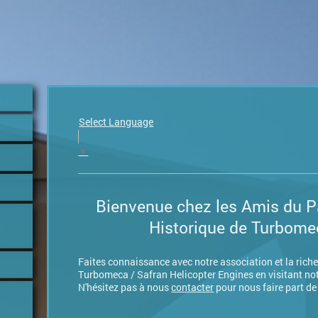
Select Language
▼
Bienvenue chez les Amis du P
Historique de Turbome
Faites connaissance avec notre association et la riche
Turbomeca / Safran Helicopter Engines en visitant not
N'hésitez pas à nous
contacter
pour nous faire part de
s