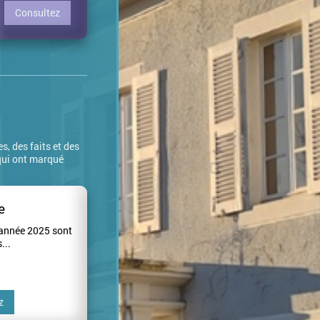
Consultez
, des faits et des
 qui ont marqué
e
'année 2025 sont
...
z