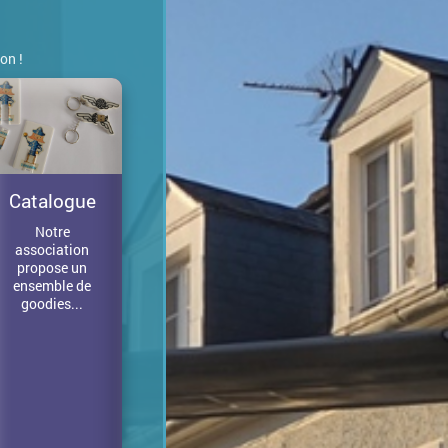
on !
Catalogue
Notre
association
propose un
ensemble de
goodies...