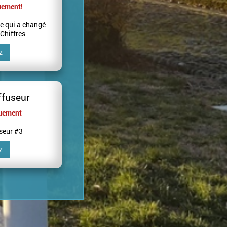
uement!
e qui a changé
Chiffres
z
ffuseur
quement
useur #3
z