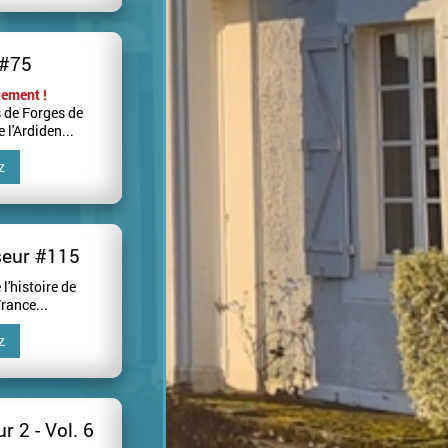
 #75
ement !
 de Forges de
e l'Ardiden...
z
seur #115
l'histoire de
France...
z
r 2 - Vol. 6