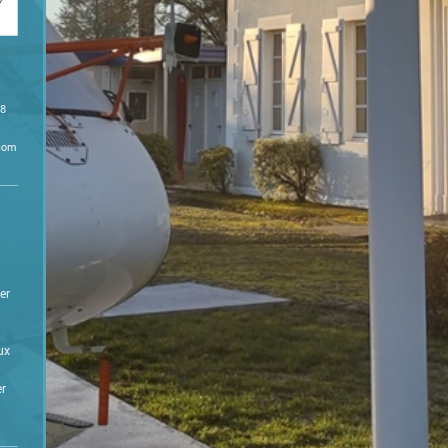
68
com
er
ux
er