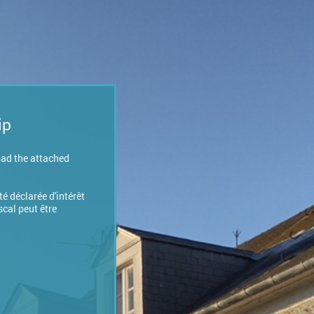
ip
oad the attached
é déclarée d'intérêt
scal peut être